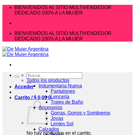
Saltar
BIENVENIDOS AL SITIO MULTIVENDEDOR
al
DEDICADO 100% A LA MUJER
contenido
BIENVENIDOS AL SITIO MULTIVENDEDOR
DEDICADO 100% A LA MUJER
Buscar
por:
Todos los productos
Indumentaria Nueva
Acceder
Pantalones
Lencería
Carrito /
$
0,00
0
Trajes de Baño
Accesorios
Gorras, Gorros y Sombreros
Joyas
Lentes Sol
Calzados
No hay productos en el carrito.
Botas