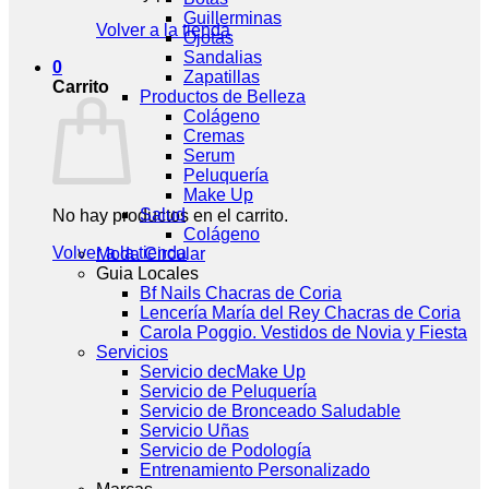
Guillerminas
Volver a la tienda
Ojotas
Sandalias
0
Zapatillas
Carrito
Productos de Belleza
Colágeno
Cremas
Serum
Peluquería
Make Up
Salud
No hay productos en el carrito.
Colágeno
Volver a la tienda
Moda Circular
Guia Locales
Bf Nails Chacras de Coria
Lencería María del Rey Chacras de Coria
Carola Poggio. Vestidos de Novia y Fiesta
Servicios
Servicio decMake Up
Servicio de Peluquería
Servicio de Bronceado Saludable
Servicio Uñas
Servicio de Podología
Entrenamiento Personalizado