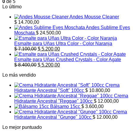
0
de 5
Lo último
Andes Mousse Cleaner
$
14.700,00
Andes Sublime Eyes
Moschata
$
24.500,00
Esmalte para Uñas Ultra Color - Color Naranja
El
El
$
7.100,00
$
5.200,00
precio
precio
original
actual
Esmalte para Uñas Crushed Crystals - Color Agate
era:
El
es:
El
$
8.400,00
$
5.200,00
$ 7.100,00.
precio
$ 5.200,00.
precio
Lo más vendido
original
actual
era:
es:
Crema
$ 8.400,00.
$ 5.200,00.
Hidratante Ancestral "Soft" 100cc
$
10.800,00
Crema
Hidratante Ancestral "Reggae" 100cc
$
12.000,00
Bálsamo 15cc
$
3.600,00
Crema
Hidratante Ancestral "Grunge" 100cc
$
12.000,00
Lo mejor puntuado