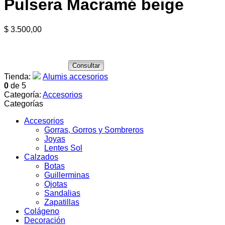
Pulsera Macramé beige
$
3.500,00
Consultar
Tienda:
Alumis accesorios
0
de 5
Categoría:
Accesorios
Categorías
Accesorios
Gorras, Gorros y Sombreros
Joyas
Lentes Sol
Calzados
Botas
Guillerminas
Ojotas
Sandalias
Zapatillas
Colágeno
Decoración