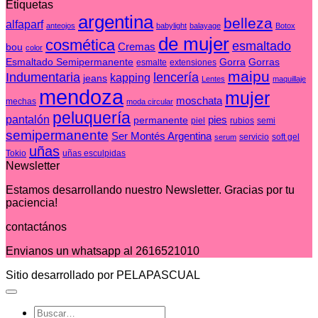
Etiquetas
comentarios
en
argentina
belleza
alfaparf
anteojos
babylight
balayage
Botox
Test
de mujer
cosmética
esmaltado
Cremas
bou
color
Esmaltado Semipermanente
Gorra
Gorras
esmalte
extensiones
maipu
Indumentaria
lencería
kapping
jeans
Lentes
maquillaje
mendoza
mujer
moschata
mechas
moda circular
peluquería
pantalón
pies
permanente
piel
rubios
semi
semipermanente
Ser Montés Argentina
servicio
soft gel
serum
uñas
Tokio
uñas esculpidas
Newsletter
Estamos desarrollando nuestro Newsletter. Gracias por tu
paciencia!
contactános
Envianos un whatsapp al 2616521010
Sitio desarrollado por PELAPASCUAL
Buscar