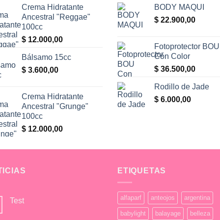
Crema Hidratante
BODY MAQUI
Ancestral "Reggae"
$
22.900,00
100cc
$
12.000,00
Fotoprotector BOU
Con Color
Bálsamo 15cc
$
36.500,00
$
3.600,00
Rodillo de Jade
Crema Hidratante
$
6.000,00
Ancestral "Grunge"
100cc
0.
$
12.000,00
0.
TICIAS
ETIQUETAS
alfaparf
anteojos
argentina
Test
No
babylight
balayage
belleza
hay