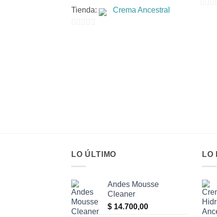
Tienda:
Crema Ancestral
0
de
0
5
de
5
LO ÚLTIMO
LO
Andes Mousse
Cleaner
$
14.700,00