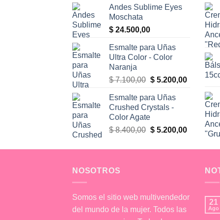
Andes Sublime Eyes
Moschata
$
24.500,00
Esmalte para Uñas
Ultra Color - Color
Naranja
El
El
$
7.100,00
$
5.200,00
precio
precio
Esmalte para Uñas
original
actual
Crushed Crystals -
era:
es:
Color Agate
$ 7.100,00.
$ 5.200,0
El
El
$
8.400,00
$
5.200,00
precio
precio
original
actual
era:
es:
NOSOTROS
$ 8.400,00.
$ 5.200,0
NO
Somos el sitio web multivendedor
21
del mundo de la mujer. Todos las
Ago