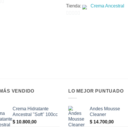
Tienda:
Crema Ancestral
0
de
5
 MÁS VENDIDO
LO MEJOR PUNTUADO
Crema Hidratante
Andes Mousse
Ancestral "Soft" 100cc
Cleaner
$
10.800,00
$
14.700,00