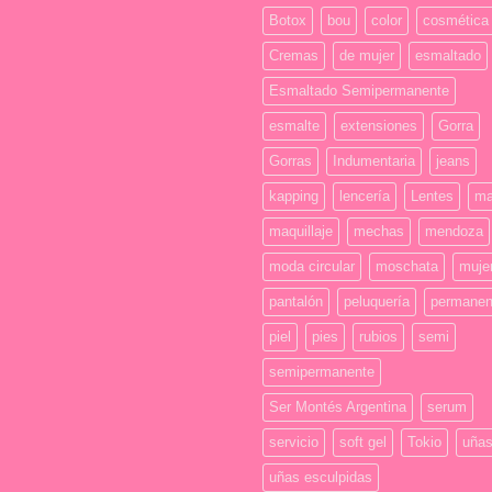
comentarios
Botox
bou
color
cosmética
en
Test
Cremas
de mujer
esmaltado
Esmaltado Semipermanente
esmalte
extensiones
Gorra
Gorras
Indumentaria
jeans
kapping
lencería
Lentes
ma
maquillaje
mechas
mendoza
moda circular
moschata
muje
pantalón
peluquería
permanen
piel
pies
rubios
semi
semipermanente
Ser Montés Argentina
serum
servicio
soft gel
Tokio
uña
uñas esculpidas