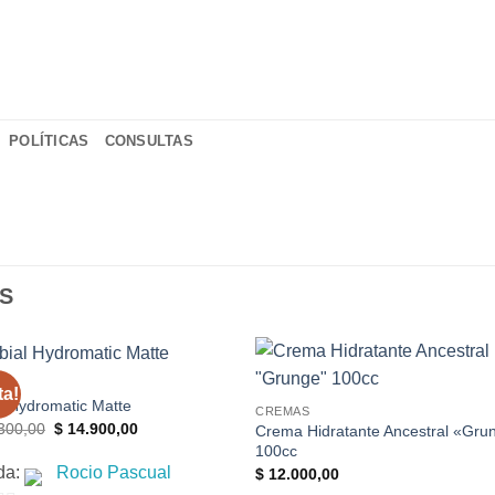
POLÍTICAS
CONSULTAS
S
 UP
ta!
l Hydromatic Matte
CREMAS
El
El
300,00
$
14.900,00
Crema Hidratante Ancestral «Gru
precio
precio
100cc
original
actual
da:
Rocio Pascual
era:
es:
$
12.000,00
$ 21.300,00.
$ 14.900,00.