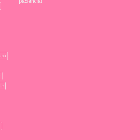
paciencia!
ipu
r
te
s