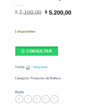
El
El
7.100,00
5.200,00
$
$
precio
precio
original
actual
era:
es:
1 disponibles
$ 7.100,00.
$ 5.200,00.
CONSULTAR
Tienda:
lilitayirene
0
Categoría:
Productos de Belleza
de
5
Avon