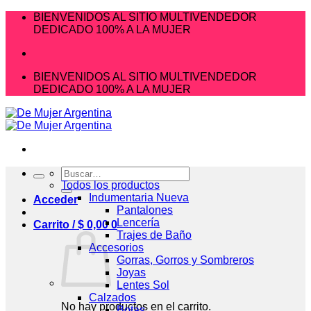
Saltar
BIENVENIDOS AL SITIO MULTIVENDEDOR
al
DEDICADO 100% A LA MUJER
contenido
BIENVENIDOS AL SITIO MULTIVENDEDOR
DEDICADO 100% A LA MUJER
Buscar
por:
Todos los productos
Indumentaria Nueva
Acceder
Pantalones
Lencería
Carrito /
$
0,00
0
Trajes de Baño
Accesorios
Gorras, Gorros y Sombreros
Joyas
Lentes Sol
Calzados
No hay productos en el carrito.
Botas