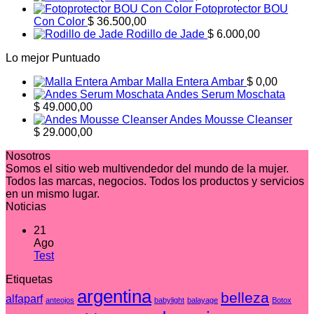
Fotoprotector BOU
Con Color
$
36.500,00
Rodillo de Jade
$
6.000,00
Lo mejor Puntuado
Malla Entera Ambar
$
0,00
Andes Serum Moschata
$
49.000,00
Andes Mousse Cleanser
$
29.000,00
Nosotros
Somos el sitio web multivendedor del mundo de la mujer.
Todos las marcas, negocios. Todos los productos y servicios
en un mismo lugar.
Noticias
21
Ago
No
Test
hay
Etiquetas
comentarios
en
argentina
belleza
alfaparf
anteojos
babylight
balayage
Botox
Test