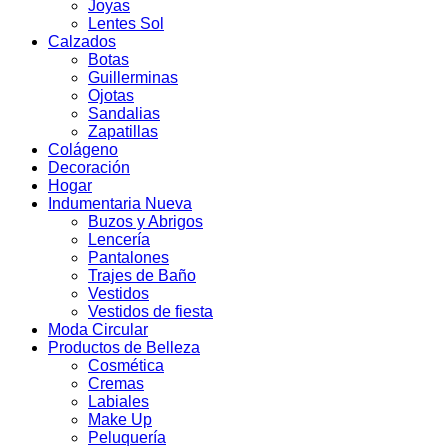
Joyas
Lentes Sol
Calzados
Botas
Guillerminas
Ojotas
Sandalias
Zapatillas
Colágeno
Decoración
Hogar
Indumentaria Nueva
Buzos y Abrigos
Lencería
Pantalones
Trajes de Baño
Vestidos
Vestidos de fiesta
Moda Circular
Productos de Belleza
Cosmética
Cremas
Labiales
Make Up
Peluquería