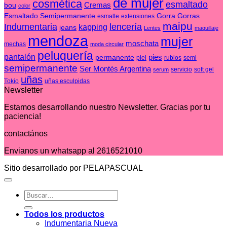
de mujer
cosmética
esmaltado
Cremas
bou
color
Esmaltado Semipermanente
Gorra
Gorras
esmalte
extensiones
maipu
Indumentaria
lencería
kapping
jeans
Lentes
maquillaje
mendoza
mujer
moschata
mechas
moda circular
peluquería
pantalón
pies
permanente
piel
rubios
semi
semipermanente
Ser Montés Argentina
servicio
soft gel
serum
uñas
Tokio
uñas esculpidas
Newsletter
Estamos desarrollando nuestro Newsletter. Gracias por tu
paciencia!
contactános
Envianos un whatsapp al 2616521010
Sitio desarrollado por PELAPASCUAL
Buscar
por:
Todos los productos
Indumentaria Nueva