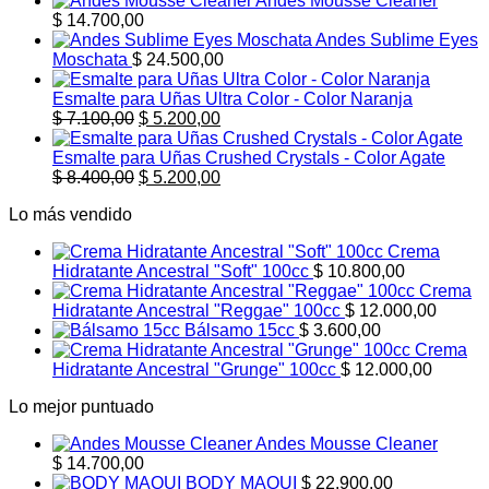
Andes Mousse Cleaner
$
14.700,00
Andes Sublime Eyes
Moschata
$
24.500,00
Esmalte para Uñas Ultra Color - Color Naranja
El
El
$
7.100,00
$
5.200,00
precio
precio
original
actual
Esmalte para Uñas Crushed Crystals - Color Agate
era:
El
es:
El
$
8.400,00
$
5.200,00
$ 7.100,00.
precio
$ 5.200,00.
precio
Lo más vendido
original
actual
era:
es:
Crema
$ 8.400,00.
$ 5.200,00.
Hidratante Ancestral "Soft" 100cc
$
10.800,00
Crema
Hidratante Ancestral "Reggae" 100cc
$
12.000,00
Bálsamo 15cc
$
3.600,00
Crema
Hidratante Ancestral "Grunge" 100cc
$
12.000,00
Lo mejor puntuado
Andes Mousse Cleaner
$
14.700,00
BODY MAQUI
$
22.900,00