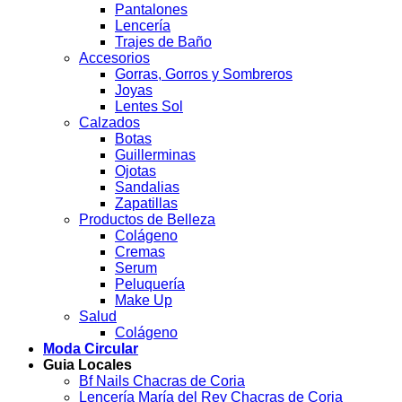
Pantalones
Lencería
Trajes de Baño
Accesorios
Gorras, Gorros y Sombreros
Joyas
Lentes Sol
Calzados
Botas
Guillerminas
Ojotas
Sandalias
Zapatillas
Productos de Belleza
Colágeno
Cremas
Serum
Peluquería
Make Up
Salud
Colágeno
Moda Circular
Guia Locales
Bf Nails Chacras de Coria
Lencería María del Rey Chacras de Coria