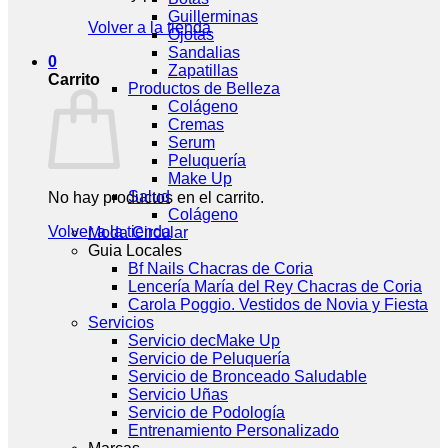
Guillerminas
Volver a la tienda
Ojotas
Sandalias
0
Zapatillas
Carrito
Productos de Belleza
Colágeno
Cremas
Serum
Peluquería
Make Up
Salud
No hay productos en el carrito.
Colágeno
Volver a la tienda
Moda Circular
Guia Locales
Bf Nails Chacras de Coria
Lencería María del Rey Chacras de Coria
Carola Poggio. Vestidos de Novia y Fiesta
Servicios
Servicio decMake Up
Servicio de Peluquería
Servicio de Bronceado Saludable
Servicio Uñas
Servicio de Podología
Entrenamiento Personalizado