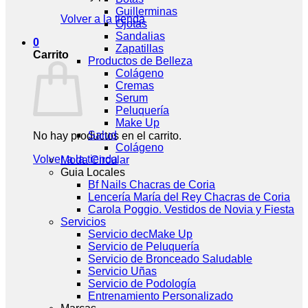
Guillerminas
Volver a la tienda
Ojotas
Sandalias
0
Zapatillas
Carrito
Productos de Belleza
Colágeno
Cremas
Serum
Peluquería
Make Up
Salud
No hay productos en el carrito.
Colágeno
Volver a la tienda
Moda Circular
Guia Locales
Bf Nails Chacras de Coria
Lencería María del Rey Chacras de Coria
Carola Poggio. Vestidos de Novia y Fiesta
Servicios
Servicio decMake Up
Servicio de Peluquería
Servicio de Bronceado Saludable
Servicio Uñas
Servicio de Podología
Entrenamiento Personalizado