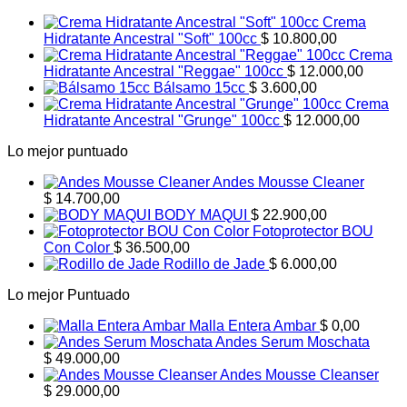
era:
es:
Crema
$ 8.400,00.
$ 5.200,00.
Hidratante Ancestral "Soft" 100cc
$
10.800,00
Crema
Hidratante Ancestral "Reggae" 100cc
$
12.000,00
Bálsamo 15cc
$
3.600,00
Crema
Hidratante Ancestral "Grunge" 100cc
$
12.000,00
Lo mejor puntuado
Andes Mousse Cleaner
$
14.700,00
BODY MAQUI
$
22.900,00
Fotoprotector BOU
Con Color
$
36.500,00
Rodillo de Jade
$
6.000,00
Lo mejor Puntuado
Malla Entera Ambar
$
0,00
Andes Serum Moschata
$
49.000,00
Andes Mousse Cleanser
$
29.000,00