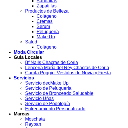
Sandalias
Zapatillas
Productos de Belleza
Colágeno
Cremas
Serum
Peluquería
Make Up
Salud
Colágeno
Moda Circular
Guia Locales
Bf Nails Chacras de Coria
Lencería María del Rey Chacras de Coria
Carola Poggio. Vestidos de Novia y Fiesta
Servicios
Servicio decMake Up
Servicio de Peluquería
Servicio de Bronceado Saludable
Servicio Uñas
Servicio de Podología
Entrenamiento Personalizado
Marcas
Moschata
Rayban