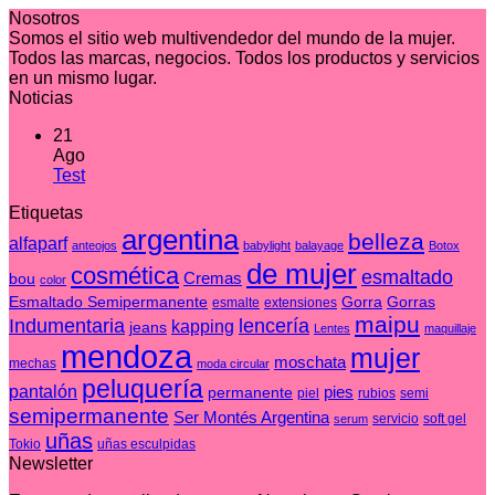
Nosotros
Somos el sitio web multivendedor del mundo de la mujer.
Todos las marcas, negocios. Todos los productos y servicios
en un mismo lugar.
Noticias
21
Ago
No
Test
hay
Etiquetas
comentarios
en
argentina
belleza
alfaparf
anteojos
babylight
balayage
Botox
Test
de mujer
cosmética
esmaltado
Cremas
bou
color
Esmaltado Semipermanente
Gorra
Gorras
esmalte
extensiones
maipu
Indumentaria
lencería
kapping
jeans
Lentes
maquillaje
mendoza
mujer
moschata
mechas
moda circular
peluquería
pantalón
pies
permanente
piel
rubios
semi
semipermanente
Ser Montés Argentina
servicio
soft gel
serum
uñas
Tokio
uñas esculpidas
Newsletter