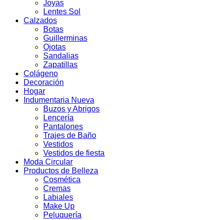
Joyas
Lentes Sol
Calzados
Botas
Guillerminas
Ojotas
Sandalias
Zapatillas
Colágeno
Decoración
Hogar
Indumentaria Nueva
Buzos y Abrigos
Lencería
Pantalones
Trajes de Baño
Vestidos
Vestidos de fiesta
Moda Circular
Productos de Belleza
Cosmética
Cremas
Labiales
Make Up
Peluquería