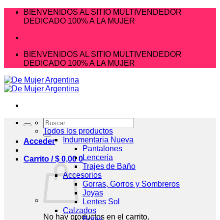
Saltar
BIENVENIDOS AL SITIO MULTIVENDEDOR
al
DEDICADO 100% A LA MUJER
contenido
BIENVENIDOS AL SITIO MULTIVENDEDOR
DEDICADO 100% A LA MUJER
Buscar
por:
Todos los productos
Indumentaria Nueva
Acceder
Pantalones
Lencería
Carrito /
$
0,00
0
Trajes de Baño
Accesorios
Gorras, Gorros y Sombreros
Joyas
Lentes Sol
Calzados
No hay productos en el carrito.
Botas