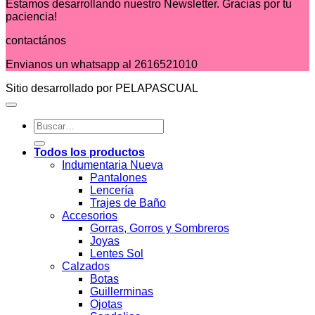
Estamos desarrollando nuestro Newsletter. Gracias por tu
paciencia!
contactános
Envianos un whatsapp al 2616521010
Sitio desarrollado por PELAPASCUAL
Buscar
por:
Todos los productos
Indumentaria Nueva
Pantalones
Lencería
Trajes de Baño
Accesorios
Gorras, Gorros y Sombreros
Joyas
Lentes Sol
Calzados
Botas
Guillerminas
Ojotas