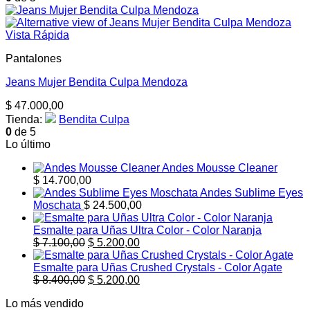
Vista Rápida
Pantalones
Jeans Mujer Bendita Culpa Mendoza
$
47.000,00
Tienda:
Bendita Culpa
0
de 5
Lo último
Andes Mousse Cleaner
$
14.700,00
Andes Sublime Eyes
Moschata
$
24.500,00
Esmalte para Uñas Ultra Color - Color Naranja
El
El
$
7.100,00
$
5.200,00
precio
precio
original
actual
Esmalte para Uñas Crushed Crystals - Color Agate
era:
El
es:
El
$
8.400,00
$
5.200,00
$ 7.100,00.
precio
$ 5.200,00.
precio
Lo más vendido
original
actual