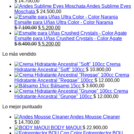
$
14.700,00
Andes Sublime Eyes
Moschata
$
24.500,00
Esmalte para Uñas Ultra Color - Color Naranja
El
El
$
7.100,00
$
5.200,00
precio
precio
original
actual
Esmalte para Uñas Crushed Crystals - Color Agate
era:
El
es:
El
$
8.400,00
$
5.200,00
$ 7.100,00.
precio
$ 5.200,00.
precio
Lo más vendido
original
actual
era:
es:
Crema
$ 8.400,00.
$ 5.200,00.
Hidratante Ancestral "Soft" 100cc
$
10.800,00
Crema
Hidratante Ancestral "Reggae" 100cc
$
12.000,00
Bálsamo 15cc
$
3.600,00
Crema
Hidratante Ancestral "Grunge" 100cc
$
12.000,00
Lo mejor puntuado
Andes Mousse Cleaner
$
14.700,00
BODY MAQUI
$
22.900,00
Fotoprotector BOU