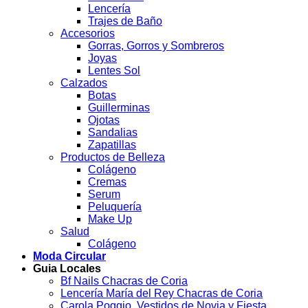
Lencería
Trajes de Baño
Accesorios
Gorras, Gorros y Sombreros
Joyas
Lentes Sol
Calzados
Botas
Guillerminas
Ojotas
Sandalias
Zapatillas
Productos de Belleza
Colágeno
Cremas
Serum
Peluquería
Make Up
Salud
Colágeno
Moda Circular
Guia Locales
Bf Nails Chacras de Coria
Lencería María del Rey Chacras de Coria
Carola Poggio. Vestidos de Novia y Fiesta