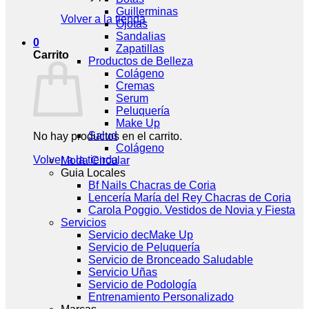
Guillerminas
Volver a la tienda
Ojotas
Sandalias
0
Zapatillas
Carrito
Productos de Belleza
Colágeno
Cremas
Serum
Peluquería
Make Up
Salud
No hay productos en el carrito.
Colágeno
Volver a la tienda
Moda Circular
Guia Locales
Bf Nails Chacras de Coria
Lencería María del Rey Chacras de Coria
Carola Poggio. Vestidos de Novia y Fiesta
Servicios
Servicio decMake Up
Servicio de Peluquería
Servicio de Bronceado Saludable
Servicio Uñas
Servicio de Podología
Entrenamiento Personalizado