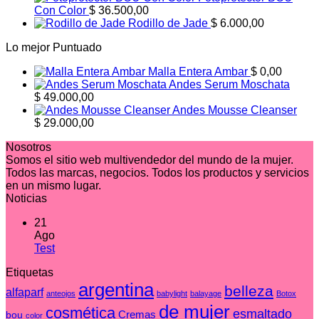
Con Color
$
36.500,00
Rodillo de Jade
$
6.000,00
Lo mejor Puntuado
Malla Entera Ambar
$
0,00
Andes Serum Moschata
$
49.000,00
Andes Mousse Cleanser
$
29.000,00
Nosotros
Somos el sitio web multivendedor del mundo de la mujer.
Todos las marcas, negocios. Todos los productos y servicios
en un mismo lugar.
Noticias
21
Ago
No
Test
hay
Etiquetas
comentarios
en
argentina
belleza
alfaparf
anteojos
babylight
balayage
Botox
Test
de mujer
cosmética
esmaltado
Cremas
bou
color