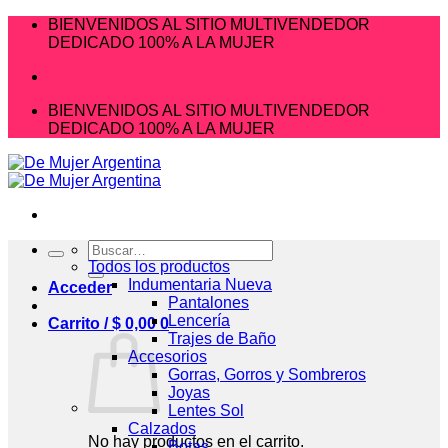
Saltar
BIENVENIDOS AL SITIO MULTIVENDEDOR
al
DEDICADO 100% A LA MUJER
contenido
BIENVENIDOS AL SITIO MULTIVENDEDOR
DEDICADO 100% A LA MUJER
Buscar
por:
Todos los productos
Indumentaria Nueva
Acceder
Pantalones
Lencería
Carrito /
$
0,00
0
Trajes de Baño
Accesorios
Gorras, Gorros y Sombreros
Joyas
Lentes Sol
Calzados
No hay productos en el carrito.
Botas