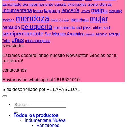
Esmaltado Semipermanente
Gorra
Gorras
esmalte
extensiones
maipu
Indumentaria
lencería
kapping
jeans
Lentes
maquillaje
mendoza
mujer
moschata
mechas
moda circular
peluquería
pantalón
pies
permanente
piel
rubios
semi
semipermanente
Ser Montés Argentina
servicio
soft gel
serum
uñas
Tokio
uñas esculpidas
Newsletter
Estamos desarrollando nuestro Newsletter. Gracias por tu
paciencia!
contactános
Envianos un whatsapp al 2616521010
Sitio desarrollado por PELAPASCUAL
Buscar
por:
Todos los productos
Indumentaria Nueva
Pantalones