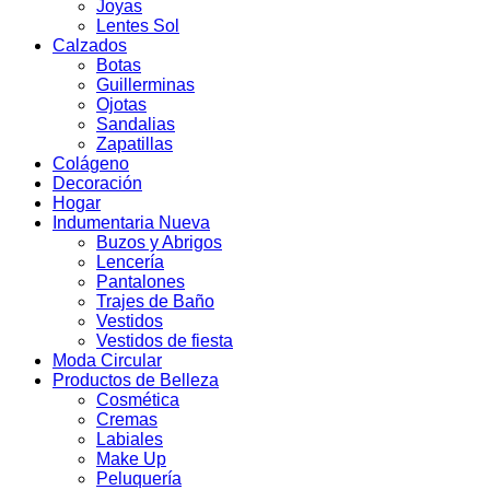
Joyas
Lentes Sol
Calzados
Botas
Guillerminas
Ojotas
Sandalias
Zapatillas
Colágeno
Decoración
Hogar
Indumentaria Nueva
Buzos y Abrigos
Lencería
Pantalones
Trajes de Baño
Vestidos
Vestidos de fiesta
Moda Circular
Productos de Belleza
Cosmética
Cremas
Labiales
Make Up
Peluquería