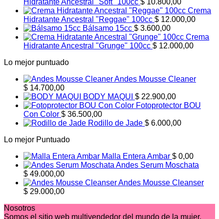
Hidratante Ancestral "Soft" 100cc
$
10.800,00
Crema
Hidratante Ancestral "Reggae" 100cc
$
12.000,00
Bálsamo 15cc
$
3.600,00
Crema
Hidratante Ancestral "Grunge" 100cc
$
12.000,00
Lo mejor puntuado
Andes Mousse Cleaner
$
14.700,00
BODY MAQUI
$
22.900,00
Fotoprotector BOU
Con Color
$
36.500,00
Rodillo de Jade
$
6.000,00
Lo mejor Puntuado
Malla Entera Ambar
$
0,00
Andes Serum Moschata
$
49.000,00
Andes Mousse Cleanser
$
29.000,00
Nosotros
Somos el sitio web multivendedor del mundo de la mujer.