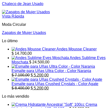
Chaleco de Jean Usado
Vista Rápida
Moda Circular
Zapatos de Mujer Usados
Lo último
Andes Mousse Cleaner
$
14.700,00
Andes Sublime Eyes
Moschata
$
24.500,00
Esmalte para Uñas Ultra Color - Color Naranja
El
El
$
7.100,00
$
5.200,00
precio
precio
original
actual
Esmalte para Uñas Crushed Crystals - Color Agate
era:
El
es:
El
$
8.400,00
$
5.200,00
$ 7.100,00.
precio
$ 5.200,00.
precio
Lo más vendido
original
actual
era:
es:
Crema
$ 8.400,00.
$ 5.200,00.