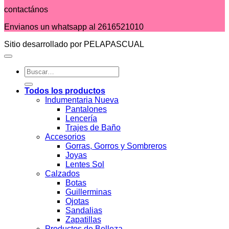
contactános
Envianos un whatsapp al 2616521010
Sitio desarrollado por PELAPASCUAL
Buscar
por:
Todos los productos
Indumentaria Nueva
Pantalones
Lencería
Trajes de Baño
Accesorios
Gorras, Gorros y Sombreros
Joyas
Lentes Sol
Calzados
Botas
Guillerminas
Ojotas
Sandalias
Zapatillas
Productos de Belleza