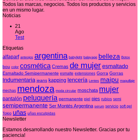
Todos las marcas, negocios. Todos los productos y servicios
en un mismo lugar.
Noticias
21
Ago
No
Test
hay
Etiquetas
comentarios
en
argentina
belleza
alfaparf
anteojos
babylight
balayage
Botox
Test
de mujer
cosmética
esmaltado
Cremas
bou
color
Esmaltado Semipermanente
Gorra
Gorras
esmalte
extensiones
maipu
Indumentaria
lencería
kapping
jeans
Lentes
maquillaje
mendoza
mujer
moschata
mechas
moda circular
peluquería
pantalón
pies
permanente
piel
rubios
semi
semipermanente
Ser Montés Argentina
servicio
soft gel
serum
uñas
Tokio
uñas esculpidas
Newsletter
Estamos desarrollando nuestro Newsletter. Gracias por tu
paciencia!