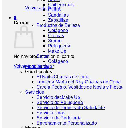
Guillerminas
Volver a la tienda
Ojotas
Sandalias
0
Zapatillas
Carrito
Productos de Belleza
Colágeno
Cremas
Serum
Peluquería
Make Up
Salud
No hay productos en el carrito.
Colágeno
Volver a la tienda
Moda Circular
Guia Locales
Bf Nails Chacras de Coria
Lencería María del Rey Chacras de Coria
Carola Poggio. Vestidos de Novia y Fiesta
Servicios
Servicio decMake Up
Servicio de Peluquería
Servicio de Bronceado Saludable
Servicio Uñas
Servicio de Podología
Entrenamiento Personalizado