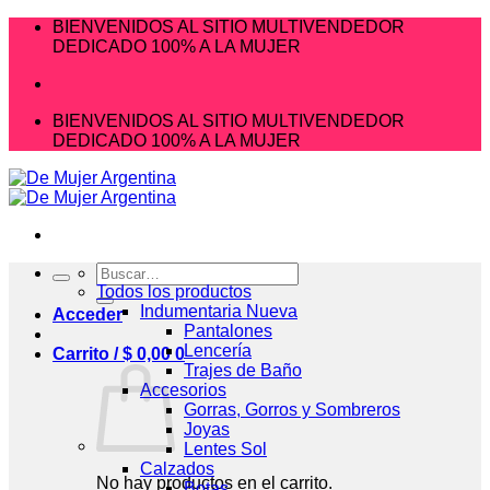
Saltar
BIENVENIDOS AL SITIO MULTIVENDEDOR
al
DEDICADO 100% A LA MUJER
contenido
BIENVENIDOS AL SITIO MULTIVENDEDOR
DEDICADO 100% A LA MUJER
Buscar
por:
Todos los productos
Indumentaria Nueva
Acceder
Pantalones
Lencería
Carrito /
$
0,00
0
Trajes de Baño
Accesorios
Gorras, Gorros y Sombreros
Joyas
Lentes Sol
Calzados
No hay productos en el carrito.
Botas