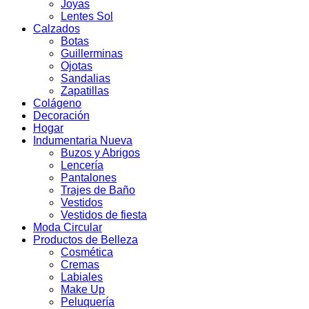
Joyas
Lentes Sol
Calzados
Botas
Guillerminas
Ojotas
Sandalias
Zapatillas
Colágeno
Decoración
Hogar
Indumentaria Nueva
Buzos y Abrigos
Lencería
Pantalones
Trajes de Baño
Vestidos
Vestidos de fiesta
Moda Circular
Productos de Belleza
Cosmética
Cremas
Labiales
Make Up
Peluquería