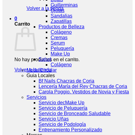
Guillerminas
Volver a la tienda
Ojotas
Sandalias
0
Zapatillas
Carrito
Productos de Belleza
Colágeno
Cremas
Serum
Peluquería
Make Up
Salud
No hay productos en el carrito.
Colágeno
Volver a la tienda
Moda Circular
Guia Locales
Bf Nails Chacras de Coria
Lencería María del Rey Chacras de Coria
Carola Poggio. Vestidos de Novia y Fiesta
Servicios
Servicio decMake Up
Servicio de Peluquería
Servicio de Bronceado Saludable
Servicio Uñas
Servicio de Podología
Entrenamiento Personalizado