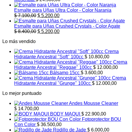
Esmalte para Uñas Ultra Color - Color Naranja
El
El
$
7.100,00
$
5.200,00
precio
precio
original
actual
Esmalte para Uñas Crushed Crystals - Color Agate
era:
El
es:
El
$
8.400,00
$
5.200,00
$ 7.100,00.
precio
$ 5.200,00.
precio
Lo más vendido
original
actual
era:
es:
Crema
$ 8.400,00.
$ 5.200,00.
Hidratante Ancestral "Soft" 100cc
$
10.800,00
Crema
Hidratante Ancestral "Reggae" 100cc
$
12.000,00
Bálsamo 15cc
$
3.600,00
Crema
Hidratante Ancestral "Grunge" 100cc
$
12.000,00
Lo mejor puntuado
Andes Mousse Cleaner
$
14.700,00
BODY MAQUI
$
22.900,00
Fotoprotector BOU
Con Color
$
36.500,00
Rodillo de Jade
$
6.000,00