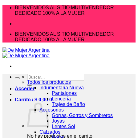
Saltar
BIENVENIDOS AL SITIO MULTIVENDEDOR
al
DEDICADO 100% A LA MUJER
contenido
BIENVENIDOS AL SITIO MULTIVENDEDOR
DEDICADO 100% A LA MUJER
Buscar
por:
Todos los productos
Indumentaria Nueva
Acceder
Pantalones
Lencería
Carrito /
$
0,00
0
Trajes de Baño
Accesorios
Gorras, Gorros y Sombreros
Joyas
Lentes Sol
Calzados
No hay productos en el carrito.
Botas