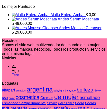
Lo mejor Puntuado
Malla Entera Ambar
$
0,00
Andes Serum Moschata
$
49.000,00
Andes Mousse Cleanser
$
29.000,00
Nosotros
Somos el sitio web multivendedor del mundo de la mujer.
Todos las marcas, negocios. Todos los productos y servicios
en un mismo lugar.
Noticias
21
Ago
No
Test
hay
Etiquetas
comentarios
en
argentina
belleza
alfaparf
anteojos
babylight
balayage
Botox
Test
de mujer
cosmética
esmaltado
Cremas
bou
color
Esmaltado Semipermanente
Gorra
Gorras
esmalte
extensiones
maipu
Indumentaria
lencería
kapping
jeans
Lentes
maquillaje