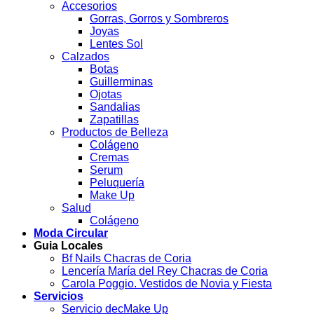
Accesorios
Gorras, Gorros y Sombreros
Joyas
Lentes Sol
Calzados
Botas
Guillerminas
Ojotas
Sandalias
Zapatillas
Productos de Belleza
Colágeno
Cremas
Serum
Peluquería
Make Up
Salud
Colágeno
Moda Circular
Guia Locales
Bf Nails Chacras de Coria
Lencería María del Rey Chacras de Coria
Carola Poggio. Vestidos de Novia y Fiesta
Servicios
Servicio decMake Up