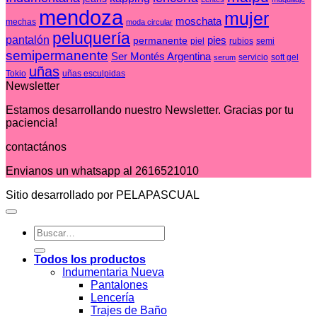
mendoza
mujer
moschata
mechas
moda circular
peluquería
pantalón
pies
permanente
piel
rubios
semi
semipermanente
Ser Montés Argentina
servicio
soft gel
serum
uñas
Tokio
uñas esculpidas
Newsletter
Estamos desarrollando nuestro Newsletter. Gracias por tu
paciencia!
contactános
Envianos un whatsapp al 2616521010
Sitio desarrollado por PELAPASCUAL
Buscar
por:
Todos los productos
Indumentaria Nueva
Pantalones
Lencería
Trajes de Baño