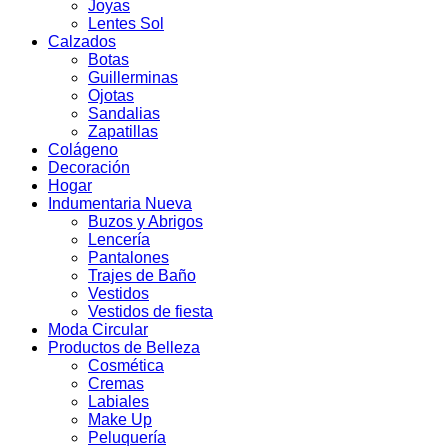
Joyas
Lentes Sol
Calzados
Botas
Guillerminas
Ojotas
Sandalias
Zapatillas
Colágeno
Decoración
Hogar
Indumentaria Nueva
Buzos y Abrigos
Lencería
Pantalones
Trajes de Baño
Vestidos
Vestidos de fiesta
Moda Circular
Productos de Belleza
Cosmética
Cremas
Labiales
Make Up
Peluquería