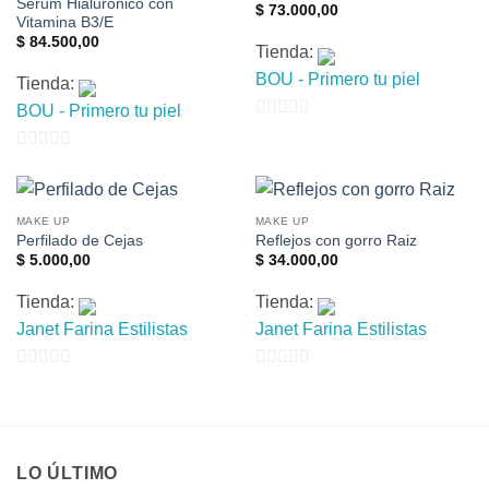
Serum Hialurónico con
$
73.000,00
Vitamina B3/E
$
84.500,00
Tienda:
BOU - Primero tu piel
Tienda:
BOU - Primero tu piel
0
de
0
5
de
5
MAKE UP
MAKE UP
Perfilado de Cejas
Reflejos con gorro Raiz
$
5.000,00
$
34.000,00
Tienda:
Tienda:
Janet Farina Estilistas
Janet Farina Estilistas
0
0
de
de
5
5
LO ÚLTIMO