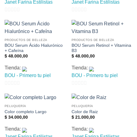
Janet Farina Estilistas
Janet Farina Estilistas
0
0
de
de
5
5
PRODUCTOS DE BELLEZA
PRODUCTOS DE BELLEZA
BOU Serum Ácido Hialurónico
BOU Serum Retinol + Vitamina
+ Cafeína
B3
$
48.000,00
$
48.000,00
Tienda:
Tienda:
BOU - Primero tu piel
BOU - Primero tu piel
0
0
de
de
5
5
PELUQUERÍA
PELUQUERÍA
Color completo Largo
Color de Raiz
$
34.000,00
$
21.000,00
Tienda:
Tienda:
Janet Farina Estilistas
Janet Farina Estilistas