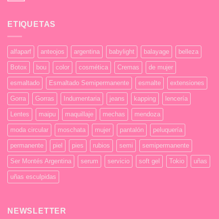
hay
comentarios
en
ETIQUETAS
Test
alfaparf
anteojos
argentina
babylight
balayage
belleza
Botox
bou
color
cosmética
Cremas
de mujer
esmaltado
Esmaltado Semipermanente
esmalte
extensiones
Gorra
Gorras
Indumentaria
jeans
kapping
lencería
Lentes
maipu
maquillaje
mechas
mendoza
moda circular
moschata
mujer
pantalón
peluquería
permanente
piel
pies
rubios
semi
semipermanente
Ser Montés Argentina
serum
servicio
soft gel
Tokio
uñas
uñas esculpidas
NEWSLETTER