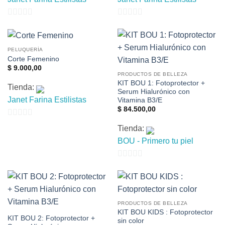
0
0
de
de
5
5
PELUQUERÍA
Corte Femenino
$
9.000,00
PRODUCTOS DE BELLEZA
KIT BOU 1: Fotoprotector +
Tienda:
Serum Hialurónico con
Janet Farina Estilistas
Vitamina B3/E
$
84.500,00
0
Tienda:
de
BOU - Primero tu piel
5
0
de
5
PRODUCTOS DE BELLEZA
KIT BOU KIDS : Fotoprotector
KIT BOU 2: Fotoprotector +
sin color