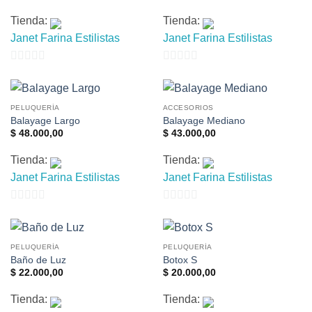
Tienda:
Tienda:
Janet Farina Estilistas
Janet Farina Estilistas
0
0
de
de
5
5
PELUQUERÍA
ACCESORIOS
Balayage Largo
Balayage Mediano
$
48.000,00
$
43.000,00
Tienda:
Tienda:
Janet Farina Estilistas
Janet Farina Estilistas
0
0
de
de
5
5
PELUQUERÍA
PELUQUERÍA
Baño de Luz
Botox S
$
22.000,00
$
20.000,00
Tienda:
Tienda: