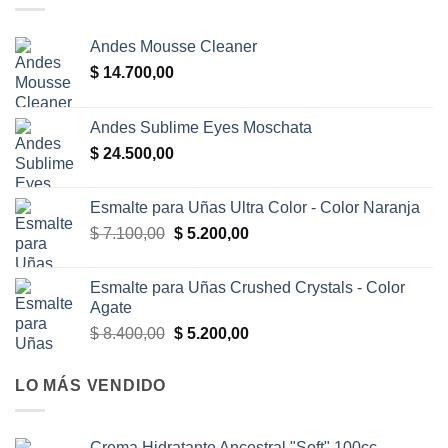
Andes Mousse Cleaner
$
14.700,00
Andes Sublime Eyes Moschata
$
24.500,00
Esmalte para Uñas Ultra Color - Color Naranja
El
El
$
7.100,00
$
5.200,00
precio
precio
original
actual
Esmalte para Uñas Crushed Crystals - Color
era:
es:
Agate
$ 7.100,00.
$ 5.200,00.
El
El
$
8.400,00
$
5.200,00
precio
precio
original
actual
LO MÁS VENDIDO
era:
es:
$ 8.400,00.
$ 5.200,00.
Crema Hidratante Ancestral "Soft" 100cc