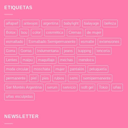
en
ETIQUETAS
Test
alfaparf
anteojos
argentina
babylight
balayage
belleza
Botox
bou
color
cosmética
Cremas
de mujer
esmaltado
Esmaltado Semipermanente
esmalte
extensiones
Gorra
Gorras
Indumentaria
jeans
kapping
lencería
Lentes
maipu
maquillaje
mechas
mendoza
moda circular
moschata
mujer
pantalón
peluquería
permanente
piel
pies
rubios
semi
semipermanente
Ser Montés Argentina
serum
servicio
soft gel
Tokio
uñas
uñas esculpidas
NEWSLETTER