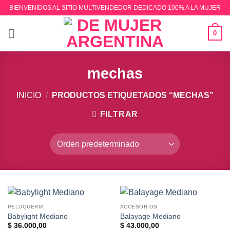
Saltar
BIENVENIDOS AL SITIO MULTIVENDEDOR DEDICADO 100% A LA MUJER
al
contenido
0
mechas
INICIO
/
PRODUCTOS ETIQUETADOS “MECHAS”
FILTRAR
PELUQUERÍA
ACCESORIOS
Babylight Mediano
Balayage Mediano
$
36.000,00
$
43.000,00