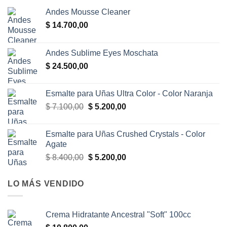
Andes Mousse Cleaner
$
14.700,00
Andes Sublime Eyes Moschata
$
24.500,00
Esmalte para Uñas Ultra Color - Color Naranja
El
El
$
7.100,00
$
5.200,00
precio
precio
original
actual
Esmalte para Uñas Crushed Crystals - Color
era:
es:
Agate
$ 7.100,00.
$ 5.200,00.
El
El
$
8.400,00
$
5.200,00
precio
precio
original
actual
LO MÁS VENDIDO
era:
es:
$ 8.400,00.
$ 5.200,00.
Crema Hidratante Ancestral "Soft" 100cc