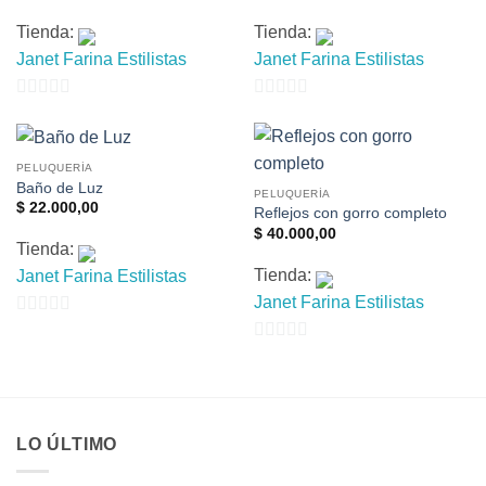
Tienda:
Tienda:
Janet Farina Estilistas
Janet Farina Estilistas
0
0
de
de
5
5
PELUQUERÍA
Baño de Luz
PELUQUERÍA
$
22.000,00
Reflejos con gorro completo
$
40.000,00
Tienda:
Tienda:
Janet Farina Estilistas
Janet Farina Estilistas
0
0
de
de
5
5
LO ÚLTIMO