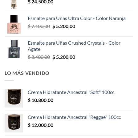
$
24.500,00
Esmalte para Uñas Ultra Color - Color Naranja
El
El
$
7.100,00
$
5.200,00
precio
precio
original
actual
Esmalte para Uñas Crushed Crystals - Color
era:
es:
Agate
$ 7.100,00.
$ 5.200,00.
El
El
$
8.400,00
$
5.200,00
precio
precio
original
actual
LO MÁS VENDIDO
era:
es:
$ 8.400,00.
$ 5.200,00.
Crema Hidratante Ancestral "Soft" 100cc
$
10.800,00
Crema Hidratante Ancestral "Reggae" 100cc
$
12.000,00