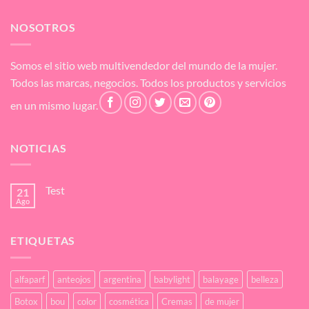
NOSOTROS
Somos el sitio web multivendedor del mundo de la mujer.
Todos las marcas, negocios. Todos los productos y servicios
en un mismo lugar.
NOTICIAS
Test
21
Ago
No
hay
comentarios
en
ETIQUETAS
Test
alfaparf
anteojos
argentina
babylight
balayage
belleza
Botox
bou
color
cosmética
Cremas
de mujer