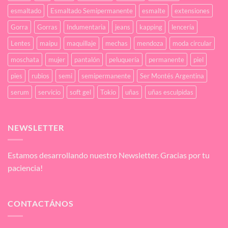
esmaltado
Esmaltado Semipermanente
esmalte
extensiones
Gorra
Gorras
Indumentaria
jeans
kapping
lencería
Lentes
maipu
maquillaje
mechas
mendoza
moda circular
moschata
mujer
pantalón
peluquería
permanente
piel
pies
rubios
semi
semipermanente
Ser Montés Argentina
serum
servicio
soft gel
Tokio
uñas
uñas esculpidas
NEWSLETTER
Estamos desarrollando nuestro Newsletter. Gracias por tu
paciencia!
CONTACTÁNOS