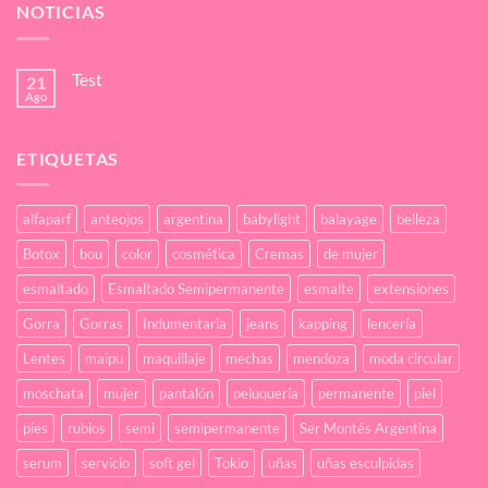
NOTICIAS
Test
21
Ago
No
hay
comentarios
en
ETIQUETAS
Test
alfaparf
anteojos
argentina
babylight
balayage
belleza
Botox
bou
color
cosmética
Cremas
de mujer
esmaltado
Esmaltado Semipermanente
esmalte
extensiones
Gorra
Gorras
Indumentaria
jeans
kapping
lencería
Lentes
maipu
maquillaje
mechas
mendoza
moda circular
moschata
mujer
pantalón
peluquería
permanente
piel
pies
rubios
semi
semipermanente
Ser Montés Argentina
serum
servicio
soft gel
Tokio
uñas
uñas esculpidas