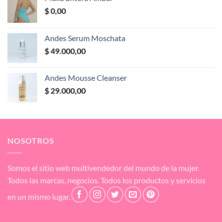
$
0,00
Andes Serum Moschata
$
49.000,00
Andes Mousse Cleanser
$
29.000,00
NOSOTROS
Somos el sitio web multivendedor del mundo de la mujer.
Todos las marcas, negocios. Todos los productos y servicios
en un mismo lugar.