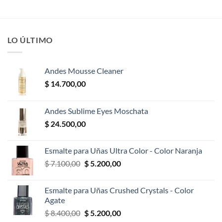
LO ÚLTIMO
Andes Mousse Cleaner
$
14.700,00
Andes Sublime Eyes Moschata
$
24.500,00
Esmalte para Uñas Ultra Color - Color Naranja
El
El
$
7.100,00
$
5.200,00
precio
precio
original
actual
Esmalte para Uñas Crushed Crystals - Color
era:
es:
Agate
$ 7.100,00.
$ 5.200,00.
El
El
$
8.400,00
$
5.200,00