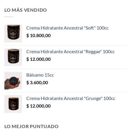
precio
precio
original
actual
LO MÁS VENDIDO
era:
es:
$ 8.400,00.
$ 5.200,00.
Crema Hidratante Ancestral "Soft" 100cc
$
10.800,00
Crema Hidratante Ancestral "Reggae" 100cc
$
12.000,00
Bálsamo 15cc
$
3.600,00
Crema Hidratante Ancestral "Grunge" 100cc
$
12.000,00
LO MEJOR PUNTUADO