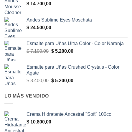
$
14.700,00
Andes Sublime Eyes Moschata
$
24.500,00
Esmalte para Uñas Ultra Color - Color Naranja
El
El
$
7.100,00
$
5.200,00
precio
precio
original
actual
Esmalte para Uñas Crushed Crystals - Color
era:
es:
Agate
$ 7.100,00.
$ 5.200,00.
El
El
$
8.400,00
$
5.200,00
precio
precio
original
actual
LO MÁS VENDIDO
era:
es:
$ 8.400,00.
$ 5.200,00.
Crema Hidratante Ancestral "Soft" 100cc
$
10.800,00