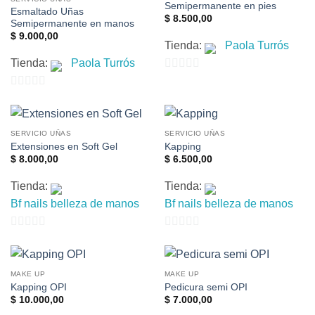
Semipermanente en pies
Esmaltado Uñas
$
8.500,00
Semipermanente en manos
$
9.000,00
Tienda:
Paola Turrós
Tienda:
Paola Turrós
0
0
de
de
5
5
SERVICIO UÑAS
SERVICIO UÑAS
Extensiones en Soft Gel
Kapping
$
8.000,00
$
6.500,00
Tienda:
Tienda:
Bf nails belleza de manos
Bf nails belleza de manos
0
0
de
de
5
5
MAKE UP
MAKE UP
Kapping OPI
Pedicura semi OPI
$
10.000,00
$
7.000,00