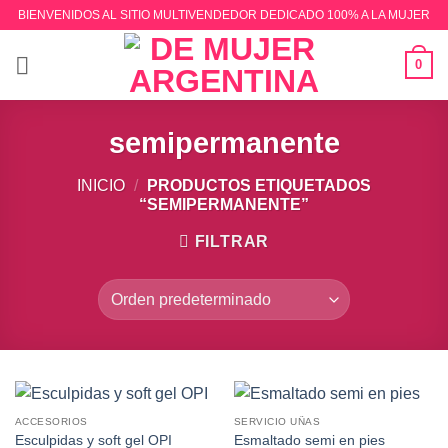
Saltar
BIENVENIDOS AL SITIO MULTIVENDEDOR DEDICADO 100% A LA MUJER
al
contenido
0
semipermanente
INICIO
/
PRODUCTOS ETIQUETADOS
“SEMIPERMANENTE”
FILTRAR
ACCESORIOS
SERVICIO UÑAS
Esculpidas y soft gel OPI
Esmaltado semi en pies