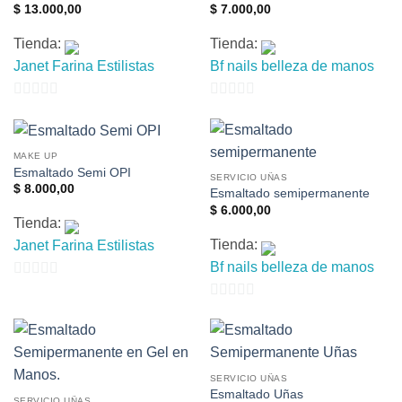
$
13.000,00
$
7.000,00
Tienda:
Tienda:
Janet Farina Estilistas
Bf nails belleza de manos
0
0
de
de
5
5
MAKE UP
Esmaltado Semi OPI
SERVICIO UÑAS
$
8.000,00
Esmaltado semipermanente
$
6.000,00
Tienda:
Tienda:
Janet Farina Estilistas
Bf nails belleza de manos
0
0
de
de
5
5
SERVICIO UÑAS
Esmaltado Uñas
SERVICIO UÑAS