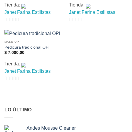
Tienda:
Tienda:
Janet Farina Estilistas
Janet Farina Estilistas
0
0
de
de
5
5
MAKE UP
Pedicura tradicional OPI
$
7.000,00
Tienda:
Janet Farina Estilistas
0
de
5
LO ÚLTIMO
Andes Mousse Cleaner