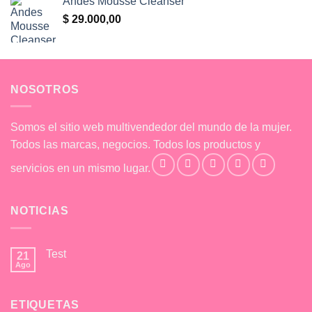
Andes Mousse Cleanser
$
29.000,00
NOSOTROS
Somos el sitio web multivendedor del mundo de la mujer.
Todos las marcas, negocios. Todos los productos y
servicios en un mismo lugar.
NOTICIAS
Test
21
Ago
No
hay
comentarios
en
ETIQUETAS
Test