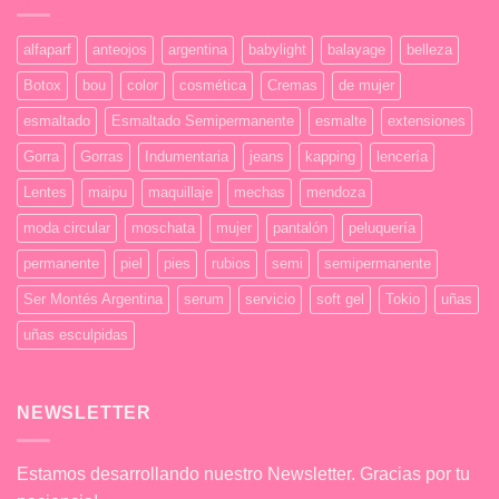
alfaparf
anteojos
argentina
babylight
balayage
belleza
Botox
bou
color
cosmética
Cremas
de mujer
esmaltado
Esmaltado Semipermanente
esmalte
extensiones
Gorra
Gorras
Indumentaria
jeans
kapping
lencería
Lentes
maipu
maquillaje
mechas
mendoza
moda circular
moschata
mujer
pantalón
peluquería
permanente
piel
pies
rubios
semi
semipermanente
Ser Montés Argentina
serum
servicio
soft gel
Tokio
uñas
uñas esculpidas
NEWSLETTER
Estamos desarrollando nuestro Newsletter. Gracias por tu