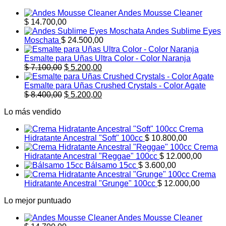
Andes Mousse Cleaner
$
14.700,00
Andes Sublime Eyes
Moschata
$
24.500,00
Esmalte para Uñas Ultra Color - Color Naranja
El
El
$
7.100,00
$
5.200,00
precio
precio
original
actual
Esmalte para Uñas Crushed Crystals - Color Agate
era:
El
es:
El
$
8.400,00
$
5.200,00
$ 7.100,00.
precio
$ 5.200,00.
precio
Lo más vendido
original
actual
era:
es:
Crema
$ 8.400,00.
$ 5.200,00.
Hidratante Ancestral "Soft" 100cc
$
10.800,00
Crema
Hidratante Ancestral "Reggae" 100cc
$
12.000,00
Bálsamo 15cc
$
3.600,00
Crema
Hidratante Ancestral "Grunge" 100cc
$
12.000,00
Lo mejor puntuado
Andes Mousse Cleaner