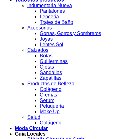
Indumentaria Nueva
Pantalones
Lencería
Trajes de Baño
Accesorios
Gorras, Gorros y Sombreros
Joyas
Lentes Sol
Calzados
Botas
Guillerminas
Ojotas
Sandalias
Zapatillas
Productos de Belleza
Colágeno
Cremas
Serum
Peluquería
Make Up
Salud
Colágeno
Moda Circular
Guia Locales