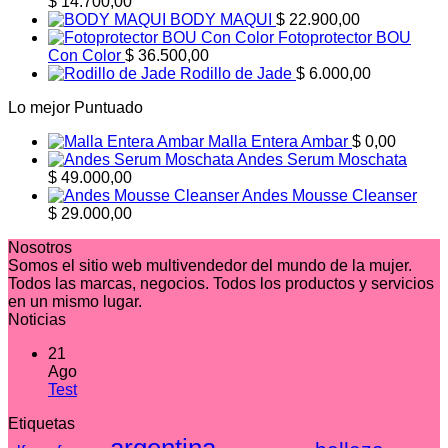
$
14.700,00
BODY MAQUI
$
22.900,00
Fotoprotector BOU
Con Color
$
36.500,00
Rodillo de Jade
$
6.000,00
Lo mejor Puntuado
Malla Entera Ambar
$
0,00
Andes Serum Moschata
$
49.000,00
Andes Mousse Cleanser
$
29.000,00
Nosotros
Somos el sitio web multivendedor del mundo de la mujer.
Todos las marcas, negocios. Todos los productos y servicios
en un mismo lugar.
Noticias
21
Ago
No
Test
hay
Etiquetas
comentarios
en