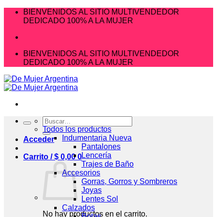
Saltar
BIENVENIDOS AL SITIO MULTIVENDEDOR
al
DEDICADO 100% A LA MUJER
contenido
BIENVENIDOS AL SITIO MULTIVENDEDOR
DEDICADO 100% A LA MUJER
Buscar
por:
Todos los productos
Indumentaria Nueva
Acceder
Pantalones
Lencería
Carrito /
$
0,00
0
Trajes de Baño
Accesorios
Gorras, Gorros y Sombreros
Joyas
Lentes Sol
Calzados
No hay productos en el carrito.
Botas