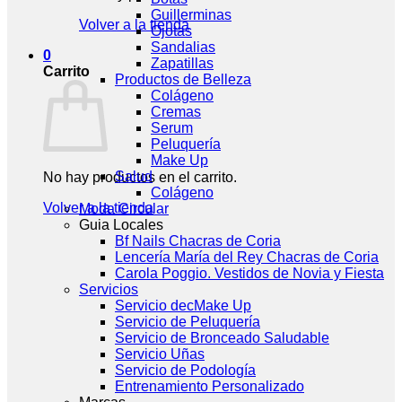
Guillerminas
Volver a la tienda
Ojotas
Sandalias
0
Zapatillas
Carrito
Productos de Belleza
Colágeno
Cremas
Serum
Peluquería
Make Up
Salud
No hay productos en el carrito.
Colágeno
Volver a la tienda
Moda Circular
Guia Locales
Bf Nails Chacras de Coria
Lencería María del Rey Chacras de Coria
Carola Poggio. Vestidos de Novia y Fiesta
Servicios
Servicio decMake Up
Servicio de Peluquería
Servicio de Bronceado Saludable
Servicio Uñas
Servicio de Podología
Entrenamiento Personalizado