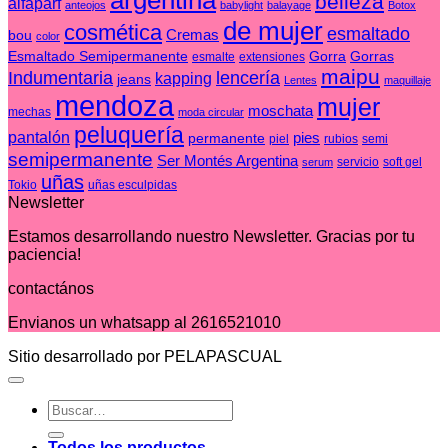
argentina
belleza
alfaparf
anteojos
babylight
balayage
Botox
Test
de mujer
cosmética
esmaltado
Cremas
bou
color
Esmaltado Semipermanente
Gorra
Gorras
esmalte
extensiones
maipu
Indumentaria
lencería
kapping
jeans
Lentes
maquillaje
mendoza
mujer
moschata
mechas
moda circular
peluquería
pantalón
pies
permanente
piel
rubios
semi
semipermanente
Ser Montés Argentina
servicio
soft gel
serum
uñas
Tokio
uñas esculpidas
Newsletter
Estamos desarrollando nuestro Newsletter. Gracias por tu
paciencia!
contactános
Envianos un whatsapp al 2616521010
Sitio desarrollado por PELAPASCUAL
Buscar
por:
Todos los productos