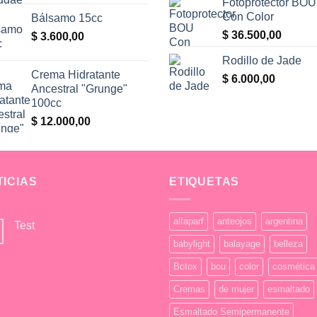
Fotoprotector BOU
Con Color
Bálsamo 15cc
$
36.500,00
$
3.600,00
Rodillo de Jade
Crema Hidratante
$
6.000,00
Ancestral "Grunge"
100cc
0.
$
12.000,00
0.
TICIAS
ETIQUETAS
alfaparf
anteojos
argentina
Test
No
babylight
balayage
belleza
hay
comentarios
Botox
bou
color
cosmética
en
Test
Cremas
de mujer
esmaltado
Esmaltado Semipermanente