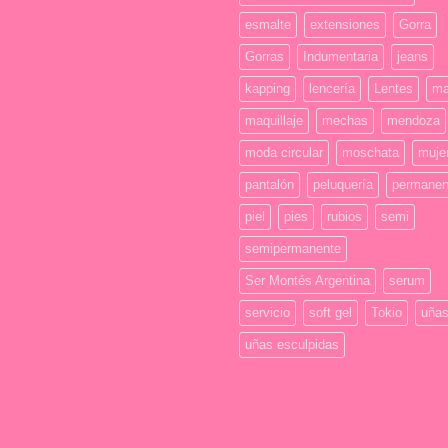
esmalte
extensiones
Gorra
Gorras
Indumentaria
jeans
kapping
lencería
Lentes
ma
maquillaje
mechas
mendoza
moda circular
moschata
muje
pantalón
peluquería
permanen
piel
pies
rubios
semi
semipermanente
Ser Montés Argentina
serum
servicio
soft gel
Tokio
uña
uñas esculpidas