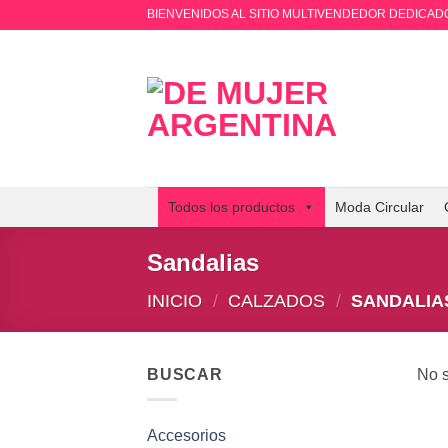
Saltar
BIENVENIDOS AL SITIO MULTIVENDEDOR DEDICADO
al
contenido
Todos los productos
Moda Circular
Sandalias
INICIO
/
CALZADOS
/
SANDALIA
BUSCAR
No s
Accesorios