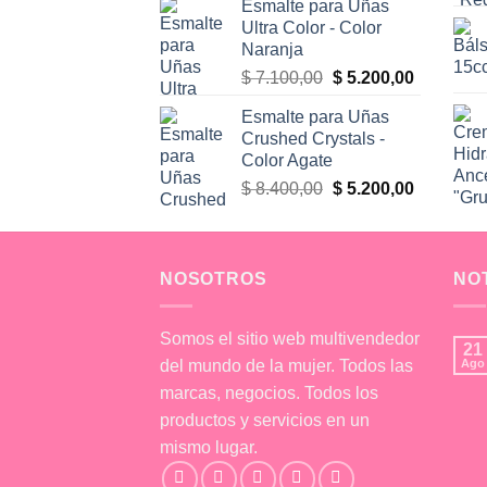
Esmalte para Uñas
Ultra Color - Color
Naranja
El
El
$
7.100,00
$
5.200,00
precio
precio
Esmalte para Uñas
original
actual
Crushed Crystals -
era:
es:
Color Agate
$ 7.100,00.
$ 5.200,0
El
El
$
8.400,00
$
5.200,00
precio
precio
original
actual
era:
es:
NOSOTROS
$ 8.400,00.
$ 5.200,0
NO
Somos el sitio web multivendedor
21
del mundo de la mujer. Todos las
Ago
marcas, negocios. Todos los
productos y servicios en un
mismo lugar.