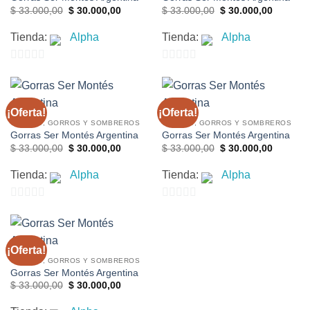
El
El
El
El
$
33.000,00
$
30.000,00
$
33.000,00
$
30.000,00
precio
precio
precio
precio
original
actual
original
actual
Tienda:
Alpha
Tienda:
Alpha
era:
es:
era:
es:
$ 33.000,00.
$ 30.000,00.
$ 33.000,00.
$ 30.000
0
0
de
de
5
5
¡Oferta!
¡Oferta!
GORRAS, GORROS Y SOMBREROS
GORRAS, GORROS Y SOMBREROS
Gorras Ser Montés Argentina
Gorras Ser Montés Argentina
El
El
El
El
$
33.000,00
$
30.000,00
$
33.000,00
$
30.000,00
precio
precio
precio
precio
original
actual
original
actual
Tienda:
Alpha
Tienda:
Alpha
era:
es:
era:
es:
$ 33.000,00.
$ 30.000,00.
$ 33.000,00.
$ 30.000
0
0
de
de
5
5
¡Oferta!
GORRAS, GORROS Y SOMBREROS
Gorras Ser Montés Argentina
El
El
$
33.000,00
$
30.000,00
precio
precio
original
actual