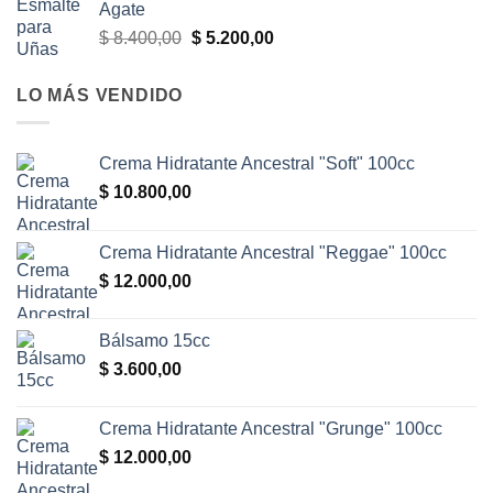
Agate
$ 7.100,00.
$ 5.200,00.
El
El
$
8.400,00
$
5.200,00
precio
precio
original
actual
LO MÁS VENDIDO
era:
es:
$ 8.400,00.
$ 5.200,00.
Crema Hidratante Ancestral "Soft" 100cc
$
10.800,00
Crema Hidratante Ancestral "Reggae" 100cc
$
12.000,00
Bálsamo 15cc
$
3.600,00
Crema Hidratante Ancestral "Grunge" 100cc
$
12.000,00