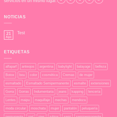
servicios en un mismo lugar.
NOTICIAS
Test
21
Ago
No
hay
comentarios
en
ETIQUETAS
Test
alfaparf
anteojos
argentina
babylight
balayage
belleza
Botox
bou
color
cosmética
Cremas
de mujer
esmaltado
Esmaltado Semipermanente
esmalte
extensiones
Gorra
Gorras
Indumentaria
jeans
kapping
lencería
Lentes
maipu
maquillaje
mechas
mendoza
moda circular
moschata
mujer
pantalón
peluquería
permanente
piel
pies
rubios
semi
semipermanente