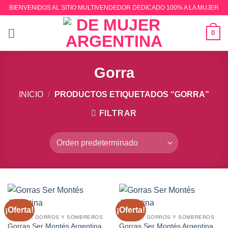
Saltar
BIENVENIDOS AL SITIO MULTIVENDEDOR DEDICADO 100% A LA MUJER
al
contenido
0
Gorra
INICIO
/
PRODUCTOS ETIQUETADOS “GORRA”
FILTRAR
¡Oferta!
¡Oferta!
GORRAS, GORROS Y SOMBREROS
GORRAS, GORROS Y SOMBREROS
Gorras Ser Montés Argentina
Gorras Ser Montés Argentina