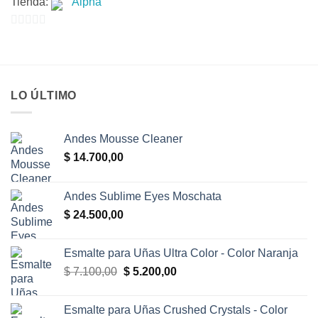
Tienda:
Alpha
era:
es:
$ 33.000,00.
$ 30.000,00.
0
de
5
LO ÚLTIMO
Andes Mousse Cleaner
$
14.700,00
Andes Sublime Eyes Moschata
$
24.500,00
Esmalte para Uñas Ultra Color - Color Naranja
El
El
$
7.100,00
$
5.200,00
precio
precio
original
actual
Esmalte para Uñas Crushed Crystals - Color
era:
es: