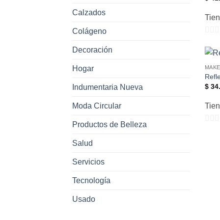
Calzados
Tie
Colágeno
0
Decoración
de
5
Hogar
MAKE
Refl
$
34.
Indumentaria Nueva
Moda Circular
Tie
Productos de Belleza
0
de
Salud
5
Servicios
Tecnología
Usado