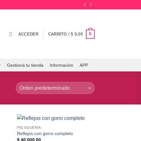
0
ACCEDER
CARRITO /
$
0,00
r
Gestioná tu tienda
Información
APP
PELUQUERÍA
Reflejos con gorro completo
$
40.000,00