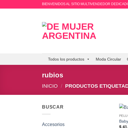
Saltar
BIENVENIDOS AL SITIO MULTIVENDEDOR DEDICADO
al
contenido
Todos los productos
Moda Circular
rubios
INICIO
/
PRODUCTOS ETIQUETAD
BUSCAR
PELU
Baby
Accesorios
$
41.