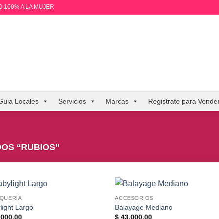
 100% A LA MUJER
Guia Locales
Servicios
Marcas
Registrate para Vende
OS “RUBIOS”
QUERÍA
ACCESORIOS
light Largo
Balayage Mediano
000,00
$
43.000,00