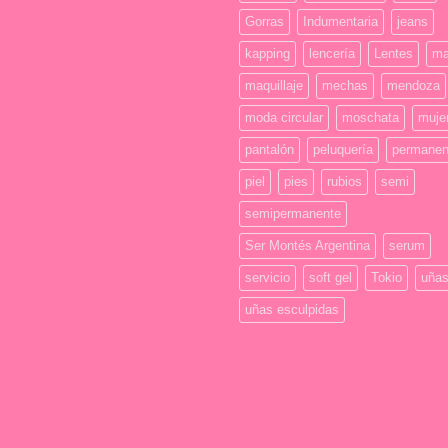
Gorras
Indumentaria
jeans
kapping
lencería
Lentes
ma
maquillaje
mechas
mendoza
moda circular
moschata
muje
pantalón
peluquería
permanen
piel
pies
rubios
semi
semipermanente
Ser Montés Argentina
serum
servicio
soft gel
Tokio
uña
uñas esculpidas