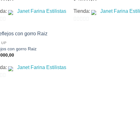
nda:
Janet Farina Estilistas
Tienda:
Janet Farina Estil
0
de
5
 UP
ejos con gorro Raiz
000,00
nda:
Janet Farina Estilistas