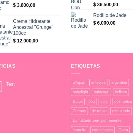
$
36.500,00
$
3.600,00
Rodillo de Jade
Crema Hidratante
$
6.000,00
Ancestral "Grunge"
100cc
0.
$
12.000,00
0.
TICIAS
ETIQUETAS
alfaparf
anteojos
argentina
Test
No
babylight
balayage
belleza
hay
comentarios
Botox
bou
color
cosmética
en
Test
Cremas
de mujer
esmaltado
Esmaltado Semipermanente
esmalte
extensiones
Gorra