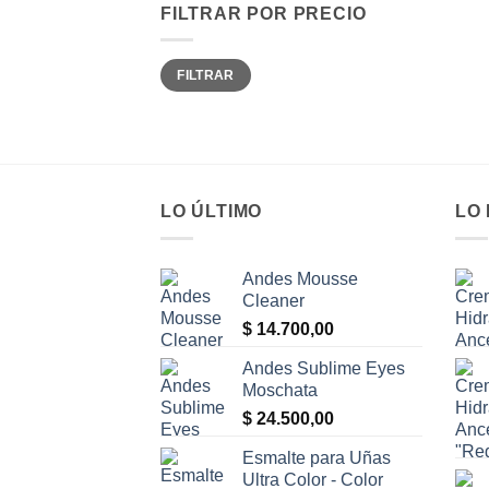
FILTRAR POR PRECIO
Precio
Precio
FILTRAR
mínimo
máximo
LO ÚLTIMO
LO
Andes Mousse
Cleaner
$
14.700,00
Andes Sublime Eyes
Moschata
$
24.500,00
Esmalte para Uñas
Ultra Color - Color