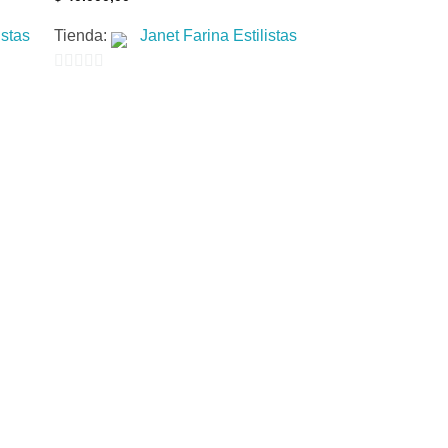
istas
Tienda:
Janet Farina Estilistas
0
de
5