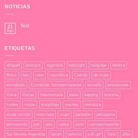
NOTICIAS
Test
21
Ago
No
hay
comentarios
en
ETIQUETAS
Test
alfaparf
anteojos
argentina
babylight
balayage
belleza
Botox
bou
color
cosmética
Cremas
de mujer
esmaltado
Esmaltado Semipermanente
esmalte
extensiones
Gorra
Gorras
Indumentaria
jeans
kapping
lencería
Lentes
maipu
maquillaje
mechas
mendoza
moda circular
moschata
mujer
pantalón
peluquería
permanente
piel
pies
rubios
semi
semipermanente
Ser Montés Argentina
serum
servicio
soft gel
Tokio
uñas