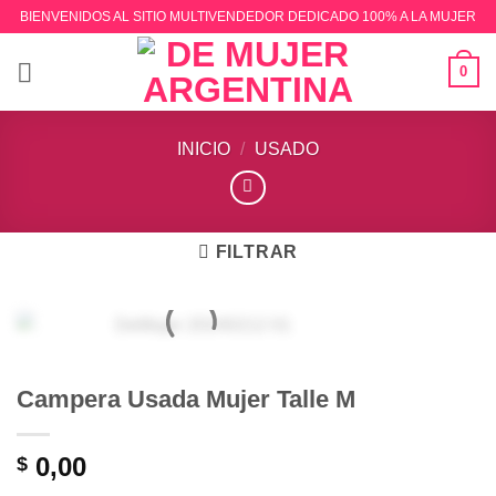
Saltar
BIENVENIDOS AL SITIO MULTIVENDEDOR DEDICADO 100% A LA MUJER
al
contenido
0
INICIO
/
USADO
FILTRAR
Campera Usada Mujer Talle M
0,00
$