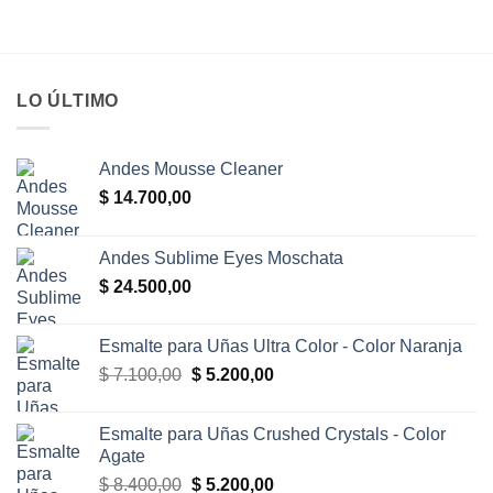
LO ÚLTIMO
Andes Mousse Cleaner
$
14.700,00
Andes Sublime Eyes Moschata
$
24.500,00
Esmalte para Uñas Ultra Color - Color Naranja
El
El
$
7.100,00
$
5.200,00
precio
precio
original
actual
Esmalte para Uñas Crushed Crystals - Color
era:
es:
Agate
$ 7.100,00.
$ 5.200,00.
El
El
$
8.400,00
$
5.200,00