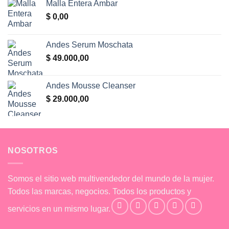
Malla Entera Ambar
$
0,00
Andes Serum Moschata
$
49.000,00
Andes Mousse Cleanser
$
29.000,00
NOSOTROS
Somos el sitio web multivendedor del mundo de la mujer.
Todos las marcas, negocios. Todos los productos y
servicios en un mismo lugar.