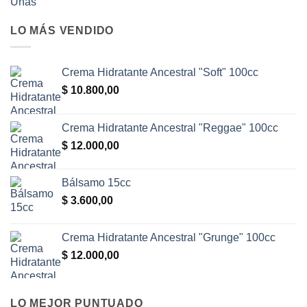
precio
precio
original
actual
LO MÁS VENDIDO
era:
es:
$ 8.400,00.
$ 5.200,00.
Crema Hidratante Ancestral "Soft" 100cc
$
10.800,00
Crema Hidratante Ancestral "Reggae" 100cc
$
12.000,00
Bálsamo 15cc
$
3.600,00
Crema Hidratante Ancestral "Grunge" 100cc
$
12.000,00
LO MEJOR PUNTUADO