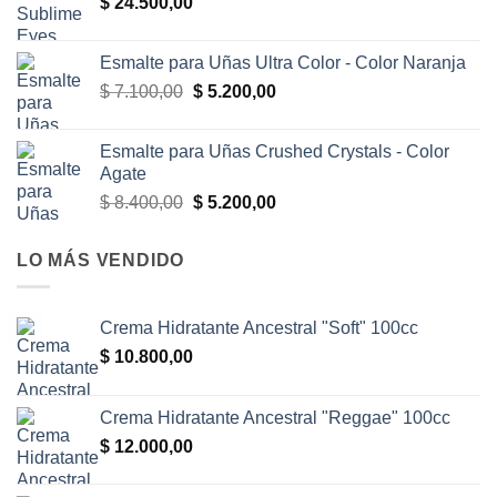
$
24.500,00
Esmalte para Uñas Ultra Color - Color Naranja
El
El
$
7.100,00
$
5.200,00
precio
precio
original
actual
Esmalte para Uñas Crushed Crystals - Color
era:
es:
Agate
$ 7.100,00.
$ 5.200,00.
El
El
$
8.400,00
$
5.200,00
precio
precio
original
actual
LO MÁS VENDIDO
era:
es:
$ 8.400,00.
$ 5.200,00.
Crema Hidratante Ancestral "Soft" 100cc
$
10.800,00
Crema Hidratante Ancestral "Reggae" 100cc
$
12.000,00