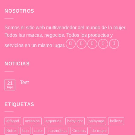
NOSOTROS
Somos el sitio web multivendedor del mundo de la mujer.
Todos las marcas, negocios. Todos los productos y
servicios en un mismo lugar.
NOTICIAS
Test
21
Ago
No
hay
comentarios
en
ETIQUETAS
Test
alfaparf
anteojos
argentina
babylight
balayage
belleza
Botox
bou
color
cosmética
Cremas
de mujer