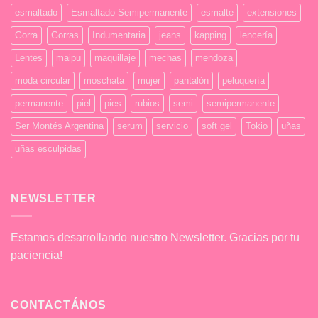
esmaltado
Esmaltado Semipermanente
esmalte
extensiones
Gorra
Gorras
Indumentaria
jeans
kapping
lencería
Lentes
maipu
maquillaje
mechas
mendoza
moda circular
moschata
mujer
pantalón
peluquería
permanente
piel
pies
rubios
semi
semipermanente
Ser Montés Argentina
serum
servicio
soft gel
Tokio
uñas
uñas esculpidas
NEWSLETTER
Estamos desarrollando nuestro Newsletter. Gracias por tu
paciencia!
CONTACTÁNOS