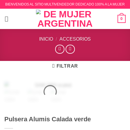
Saltar
BIENVENIDOS AL SITIO MULTIVENDEDOR DEDICADO 100% A LA MUJER
al
contenido
0
INICIO
/
ACCESORIOS
FILTRAR
Pulsera Alumis Calada verde