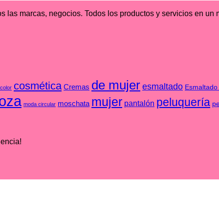
s las marcas, negocios. Todos los productos y servicios en un 
de mujer
cosmética
esmaltado
Cremas
Esmaltado
color
oza
mujer
peluquería
pantalón
moschata
p
moda circular
iencia!