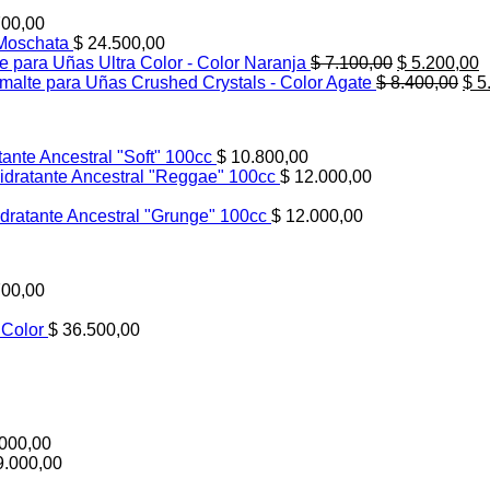
00,00
Moschata
$
24.500,00
El
E
e para Uñas Ultra Color - Color Naranja
$
7.100,00
$
5.200,00
precio
El
p
malte para Uñas Crushed Crystals - Color Agate
$
8.400,00
$
5
original
pre
a
era:
ori
e
$ 7.100,00.
era
$
ante Ancestral "Soft" 100cc
$
10.800,00
$ 8
dratante Ancestral "Reggae" 100cc
$
12.000,00
dratante Ancestral "Grunge" 100cc
$
12.000,00
00,00
 Color
$
36.500,00
000,00
.000,00