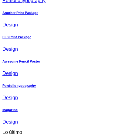
Portfolio typography
Another Print Package
Design
FL3 Print Package
Design
Awesome Pencil Poster
Design
Portfolio typography
Design
Magazine
Design
Lo último