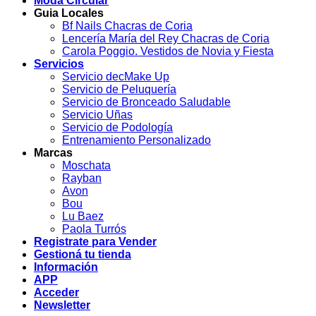
Moda Circular
Guia Locales
Bf Nails Chacras de Coria
Lencería María del Rey Chacras de Coria
Carola Poggio. Vestidos de Novia y Fiesta
Servicios
Servicio decMake Up
Servicio de Peluquería
Servicio de Bronceado Saludable
Servicio Uñas
Servicio de Podología
Entrenamiento Personalizado
Marcas
Moschata
Rayban
Avon
Bou
Lu Baez
Paola Turrós
Registrate para Vender
Gestioná tu tienda
Información
APP
Acceder
Newsletter