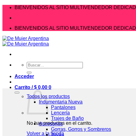
Saltar
BIENVENIDOS AL SITIO MULTIVENDEDOR DEDICAD
al
contenido
BIENVENIDOS AL SITIO MULTIVENDEDOR DEDICAD
Buscar
por:
Acceder
Carrito /
$
0,00
0
Todos los productos
Indumentaria Nueva
Pantalones
Lencería
Trajes de Baño
No hay productos en el carrito.
Accesorios
Gorras, Gorros y Sombreros
Volver a la tienda
Joyas