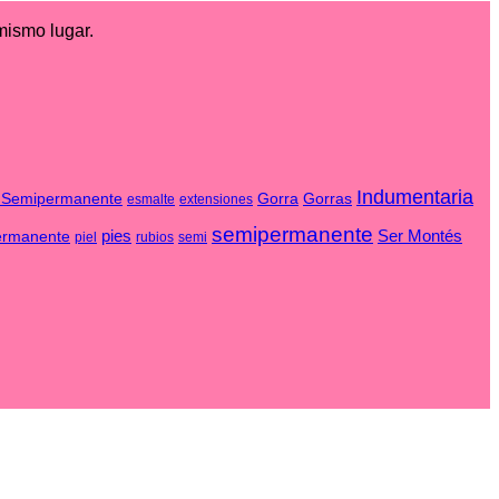
mismo lugar.
Indumentaria
 Semipermanente
Gorra
Gorras
esmalte
extensiones
semipermanente
pies
Ser Montés
ermanente
piel
rubios
semi