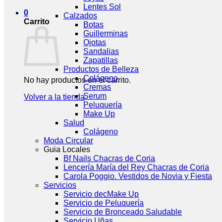
Lentes Sol
0
Calzados
Carrito
Botas
Guillerminas
Ojotas
Sandalias
Zapatillas
Productos de Belleza
Colágeno
No hay productos en el carrito.
Cremas
Serum
Volver a la tienda
Peluquería
Make Up
Salud
Colágeno
Moda Circular
Guia Locales
Bf Nails Chacras de Coria
Lencería María del Rey Chacras de Coria
Carola Poggio. Vestidos de Novia y Fiesta
Servicios
Servicio decMake Up
Servicio de Peluquería
Servicio de Bronceado Saludable
Servicio Uñas