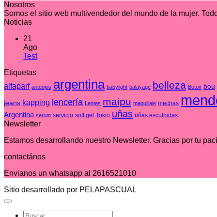
Nosotros
Somos el sitio web multivendedor del mundo de la mujer. Todo
Noticias
21
Ago
No
Test
hay
Etiquetas
comentarios
en
argentina
belleza
alfaparf
bou
anteojos
babylight
balayage
Botox
Test
mend
maipu
lencería
kapping
jeans
mechas
Lentes
maquillaje
uñas
Argentina
servicio
soft gel
Tokio
uñas esculpidas
serum
Newsletter
Estamos desarrollando nuestro Newsletter. Gracias por tu pac
contactános
Envianos un whatsapp al 2616521010
Sitio desarrollado por PELAPASCUAL
Buscar