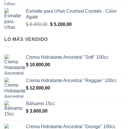
precio
precio
original
actual
Esmalte para Uñas Crushed Crystals - Color
era:
es:
Agate
$ 7.100,00.
$ 5.200,00.
El
El
$
8.400,00
$
5.200,00
precio
precio
original
actual
LO MÁS VENDIDO
era:
es:
$ 8.400,00.
$ 5.200,00.
Crema Hidratante Ancestral "Soft" 100cc
$
10.800,00
Crema Hidratante Ancestral "Reggae" 100cc
$
12.000,00
Bálsamo 15cc
$
3.600,00
Crema Hidratante Ancestral "Grunge" 100cc