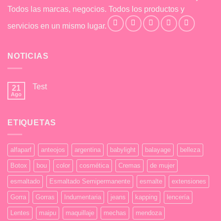
Todos las marcas, negocios. Todos los productos y
servicios en un mismo lugar.
NOTICIAS
Test
21
Ago
No
hay
comentarios
en
ETIQUETAS
Test
alfaparf
anteojos
argentina
babylight
balayage
belleza
Botox
bou
color
cosmética
Cremas
de mujer
esmaltado
Esmaltado Semipermanente
esmalte
extensiones
Gorra
Gorras
Indumentaria
jeans
kapping
lencería
Lentes
maipu
maquillaje
mechas
mendoza