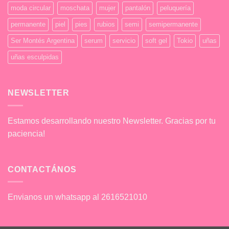
moda circular
moschata
mujer
pantalón
peluquería
permanente
piel
pies
rubios
semi
semipermanente
Ser Montés Argentina
serum
servicio
soft gel
Tokio
uñas
uñas esculpidas
NEWSLETTER
Estamos desarrollando nuestro Newsletter. Gracias por tu
paciencia!
CONTACTÁNOS
Envianos un whatsapp al 2616521010