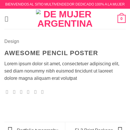
Saltar
BIENVENIDOS AL SITIO MULTIVENDEDOR DEDICADO 100% A LA MUJER
al
contenido
0
Design
AWESOME PENCIL POSTER
Lorem ipsum dolor sit amet, consectetuer adipiscing elit,
sed diam nonummy nibh euismod tincidunt ut laoreet
dolore magna aliquam erat volutpat