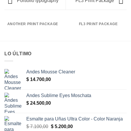
Portfolio typography
FL3 Print Package
ANOTHER PRINT PACKAGE
FL3 PRINT PACKAGE
LO ÚLTIMO
Andes Mousse Cleaner
$
14.700,00
Andes Sublime Eyes Moschata
$
24.500,00
Esmalte para Uñas Ultra Color - Color Naranja
El
El
$
7.100,00
$
5.200,00