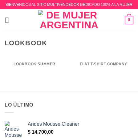
Saltar
BIENVENIDOS AL SITIO MULTIVENDEDOR DEDICADO 100% A LA MUJER
al
contenido
0
LOOKBOOK
LOOKBOOK SUMMER
FLAT T-SHIRT COMPANY
LO ÚLTIMO
Andes Mousse Cleaner
$
14.700,00