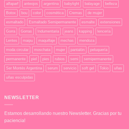
alfaparf
anteojos
argentina
babylight
balayage
belleza
Botox
bou
color
cosmética
Cremas
de mujer
esmaltado
Esmaltado Semipermanente
esmalte
extensiones
Gorra
Gorras
Indumentaria
jeans
kapping
lencería
Lentes
maipu
maquillaje
mechas
mendoza
moda circular
moschata
mujer
pantalón
peluquería
permanente
piel
pies
rubios
semi
semipermanente
Ser Montés Argentina
serum
servicio
soft gel
Tokio
uñas
uñas esculpidas
NEWSLETTER
Estamos desarrollando nuestro Newsletter. Gracias por tu
paciencia!