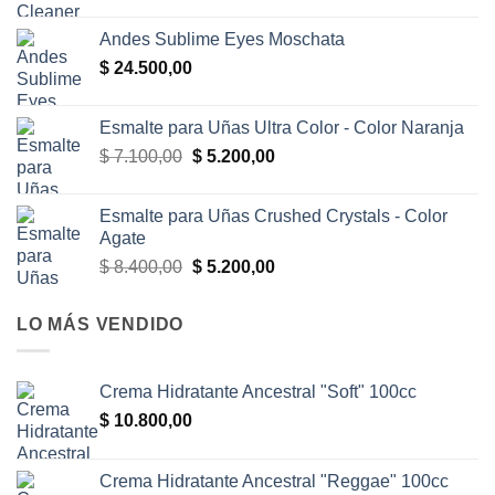
Andes Sublime Eyes Moschata
$
24.500,00
Esmalte para Uñas Ultra Color - Color Naranja
El
El
$
7.100,00
$
5.200,00
precio
precio
original
actual
Esmalte para Uñas Crushed Crystals - Color
era:
es:
Agate
$ 7.100,00.
$ 5.200,00.
El
El
$
8.400,00
$
5.200,00
precio
precio
original
actual
LO MÁS VENDIDO
era:
es:
$ 8.400,00.
$ 5.200,00.
Crema Hidratante Ancestral "Soft" 100cc
$
10.800,00
Crema Hidratante Ancestral "Reggae" 100cc